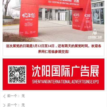
这次展览的日期是3月12日至14日，还有两天的展览时间。欢迎各
界同仁莅临参观交流!
前一个：
无
ꄴ
后一个：
无
ꄲ